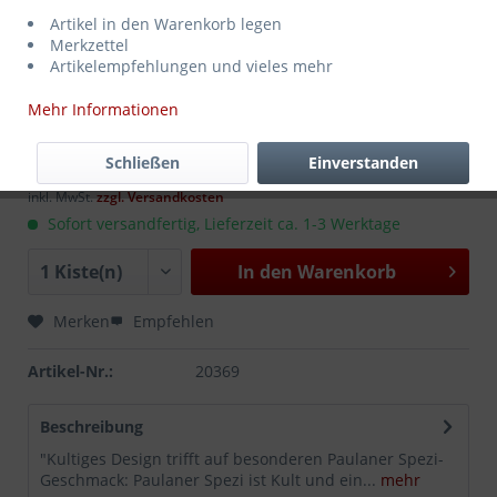
Artikel in den Warenkorb legen
Merkzettel
Artikelempfehlungen und vieles mehr
Mehr Informationen
18,99 € *
MEHRWEG
zzgl. Pfand:
3,10 €
*
Schließen
Einverstanden
Inhalt:
10 Liter (1,90 € * / 1 Liter)
inkl. MwSt.
zzgl. Versandkosten
Sofort versandfertig, Lieferzeit ca. 1-3 Werktage
In den
Warenkorb
Merken
Empfehlen
Artikel-Nr.:
20369
Beschreibung
"Kultiges Design trifft auf besonderen Paulaner Spezi-
Geschmack: Paulaner Spezi ist Kult und ein...
mehr