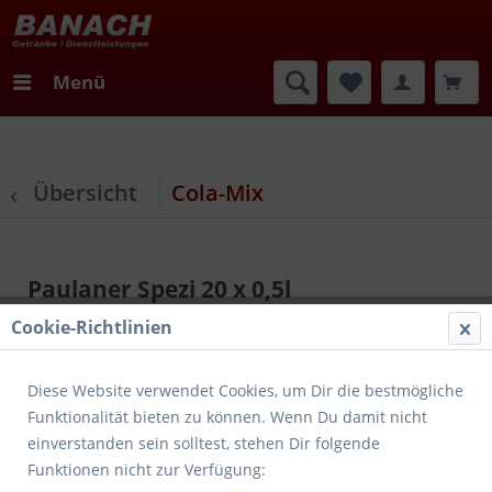
Menü
Übersicht
Cola-Mix
Paulaner Spezi 20 x 0,5l
Cookie-Richtlinien
Diese Website verwendet Cookies, um Dir die bestmögliche
Funktionalität bieten zu können. Wenn Du damit nicht
einverstanden sein solltest, stehen Dir folgende
Funktionen nicht zur Verfügung: