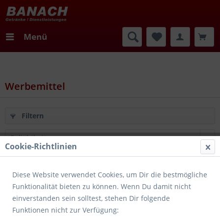
Menü
Werbemittel
Filtern
Cookie-Richtlinien
Merken
Diese Website verwendet Cookies, um Dir die bestmögliche
Funktionalität bieten zu können. Wenn Du damit nicht
einverstanden sein solltest, stehen Dir folgende
Funktionen nicht zur Verfügung: