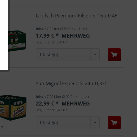
Grolsch Premium Pilsener 16 x 0,45l
Inhalt
7.2 Liter
(2,50 € * / 1 Liter)
17,99 € *
MEHRWEG
zzgl. Pfand: 3,90 € *
en
San Miguel Especiale 24 x 0,33l
Inhalt
7.92 Liter
(2,90 € * / 1 Liter)
22,99 € *
MEHRWEG
zzgl. Pfand: 3,42 € *
en