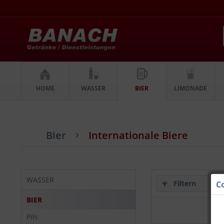
HOME
WASSER
BIER
LIMONADE
Bier
Internationale Biere
WASSER
Filtern
C
BIER
Pils