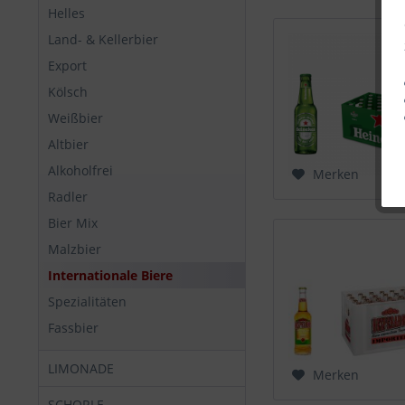
Helles
Land- & Kellerbier
Export
Kölsch
Weißbier
Altbier
Alkoholfrei
Merken
Radler
Bier Mix
Malzbier
Internationale Biere
Spezialitäten
Fassbier
LIMONADE
Merken
SCHORLE