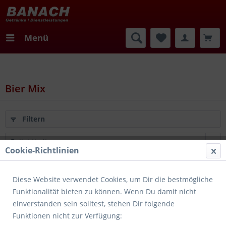
Menü
Bier Mix
Filtern
Cookie-Richtlinien
Merken
Diese Website verwendet Cookies, um Dir die bestmögliche
Funktionalität bieten zu können. Wenn Du damit nicht
einverstanden sein solltest, stehen Dir folgende
Funktionen nicht zur Verfügung: