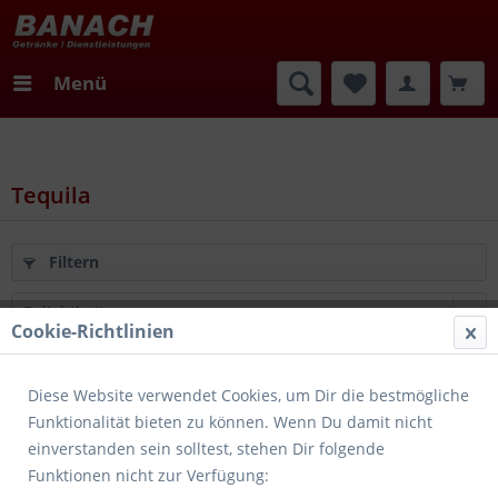
Menü
Tequila
Filtern
Cookie-Richtlinien
Merken
Diese Website verwendet Cookies, um Dir die bestmögliche
Funktionalität bieten zu können. Wenn Du damit nicht
einverstanden sein solltest, stehen Dir folgende
Funktionen nicht zur Verfügung: