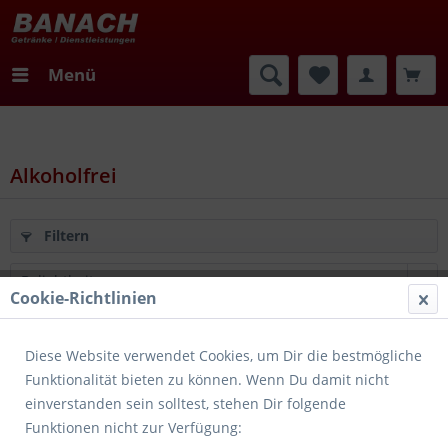
Menü
Alkoholfrei
Filtern
Cookie-Richtlinien
1
von
2
Diese Website verwendet Cookies, um Dir die bestmögliche
Funktionalität bieten zu können. Wenn Du damit nicht
Merken
einverstanden sein solltest, stehen Dir folgende
Funktionen nicht zur Verfügung: