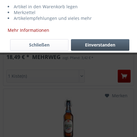
Artikel in den Warenkorb legen
Merkzettel
Artikelempfehlungen und vieles mehr
Mehr Informationen
Stauder Alkoholfrei 24 x 0,33l
Schließen
Einverstanden
Inhalt
7.92 Liter
(2,33 € * / 1 Liter)
18,49 € *
MEHRWEG
zzgl. Pfand: 3,42 € *
Merken