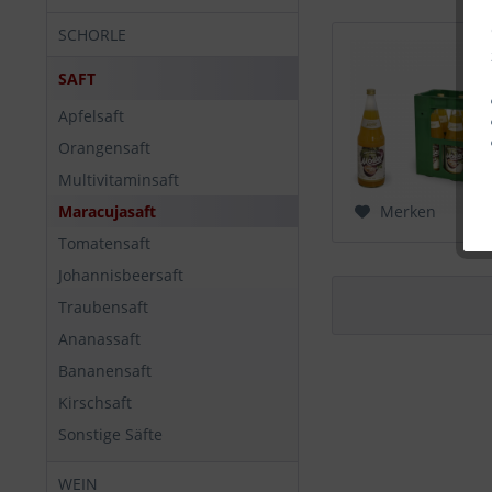
SCHORLE
SAFT
Apfelsaft
Orangensaft
Multivitaminsaft
Maracujasaft
Merken
Tomatensaft
Johannisbeersaft
Traubensaft
Ananassaft
Bananensaft
Kirschsaft
Sonstige Säfte
WEIN