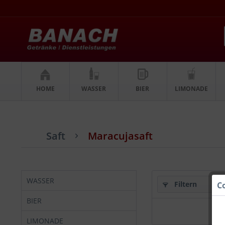
HOME
WASSER
BIER
LIMONADE
Saft
Maracujasaft
WASSER
Filtern
C
BIER
LIMONADE