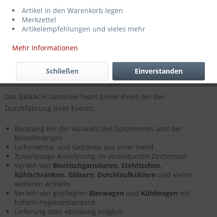
IHR EVENT-PROFI IM RUHRGEBIET
Artikel in den Warenkorb legen
Wir bieten eine große Auswahl an
Schankwagen
und
Merkzettel
Artikelempfehlungen und vieles mehr
Bierwagen
in verschiedenen Designs, Größen und
Austattungsvarianten an. Egal ob Geburtstag, Taufe, Hochzeit,
Mehr Informationen
Stadtfest, Sportveranstaltung oder Firmenevent. Wir bieten für
jede Party oder Feier in Essen und Umgebung das ideale
Schließen
Einverstanden
Equipment.
Das BANACH Getränke Team bietet Ihnen bei der
Durchführung Ihrer Events:
Beratung bei der Auswahl des Sortimentes und der
Bestellmengen
Leihinventar und Getränke aus einer Hand
Zuverlässige Anlieferung im vereinbarten Zeitfenster
Verleih von
Biertischgarnituren, Stehtischen,
Kühlschränken, Gläsern, Durchlaufkühlern
und vielen
weiteren Artikeln
Verleih von gepflegten
Bierwagen
und
Kühlwagen
mit
hohem Hygienestandard
Lieferung oder Abholung möglich