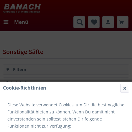
Menü
Sonstige Säfte
Filtern
Cookie-Richtlinien
Merken
Diese Website verwendet Cookies, um Dir die bestmögliche
Funktionalität bieten zu können. Wenn Du damit nicht
einverstanden sein solltest, stehen Dir folgende
Funktionen nicht zur Verfügung: