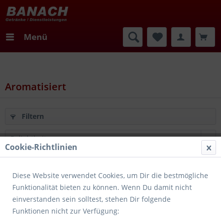
Menü
Aromatisiert
Filtern
Cookie-Richtlinien
Merken
Diese Website verwendet Cookies, um Dir die bestmögliche
Funktionalität bieten zu können. Wenn Du damit nicht
einverstanden sein solltest, stehen Dir folgende
Funktionen nicht zur Verfügung: