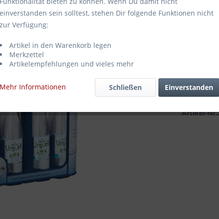
Funktionalität bieten zu können. Wenn Du damit nicht
8,99 €
einverstanden sein solltest, stehen Dir folgende Funktionen nicht
zur Verfügung:
Inhalt:
9 Liter
inkl. MwSt.
zz
Artikel in den Warenkorb legen
Sofort ve
Merkzettel
Artikelempfehlungen und vieles mehr
Mehr Informationen
Schließen
Einverstanden
Merken
Artikel-Nr.