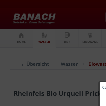
HOME
WASSER
BIER
LIMONADE
Übersicht
Wasser
Biowas
C
Rheinfels Bio Urquell Pricke