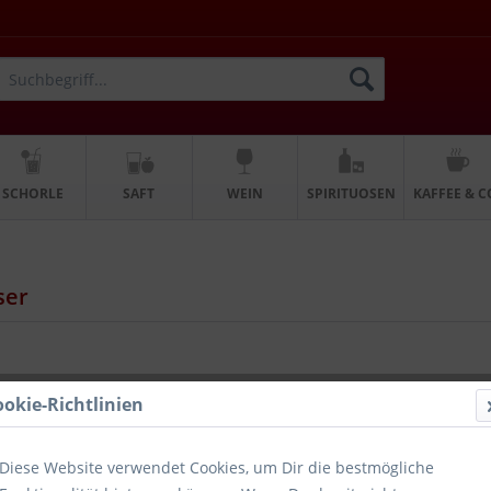
SCHORLE
SAFT
WEIN
SPIRITUOSEN
KAFFEE & C
ser
ookie-Richtlinien
lnd 12 x 0,75l
Diese Website verwendet Cookies, um Dir die bestmögliche