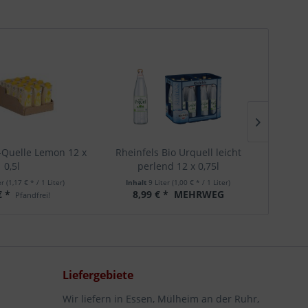
AKTION
-Quelle Lemon 12 x
Rheinfels Bio Urquell leicht
Christin
0,5l
perlend 12 x 0,75l
er
(1,17 € * / 1 Liter)
Inhalt
9 Liter
(1,00 € * / 1 Liter)
Inha
€ *
8,99 € *
MEHRWEG
8,99 
Pfandfrei!
Liefergebiete
Wir liefern in Essen, Mülheim an der Ruhr,