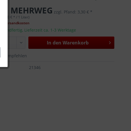
 *
MEHRWEG
zzgl. Pfand:
3,30 € *
 (1,00 € * / 1 Liter)
gl. Versandkosten
rsandfertig, Lieferzeit ca. 1-3 Werktage
In den
Warenkorb
Empfehlen
:
21346