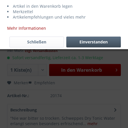
Artikel in den Warenkorb legen
Merkzettel
Artikelempfehlungen und vieles mehr
Mehr Informationen
18,99 € *
MEHRWEG
zzgl. Pfand:
3,90 €
*
Schließen
Einverstanden
Inhalt:
4.8 Liter (3,96 € * / 1 Liter)
inkl. MwSt.
zzgl. Versandkosten
Sofort versandfertig, Lieferzeit ca. 1-3 Werktage
In den
Warenkorb
Merken
Empfehlen
Artikel-Nr.:
20174
Beschreibung
"Nie war bitter so trocken. Schweppes Dry Tonic Water
erlangt seinen besonders erfrischend...
mehr