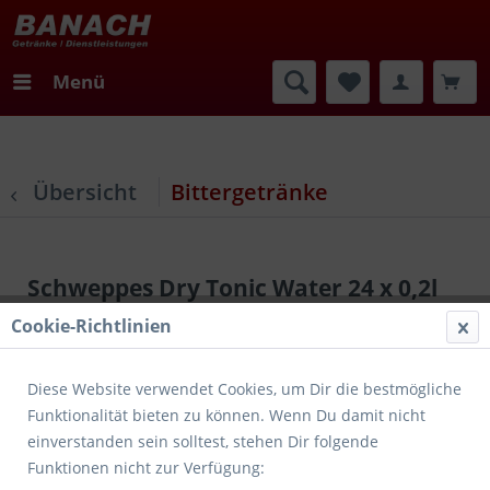
Menü
Übersicht
Bittergetränke
Schweppes Dry Tonic Water 24 x 0,2l
Cookie-Richtlinien
Diese Website verwendet Cookies, um Dir die bestmögliche
Funktionalität bieten zu können. Wenn Du damit nicht
einverstanden sein solltest, stehen Dir folgende
Funktionen nicht zur Verfügung: