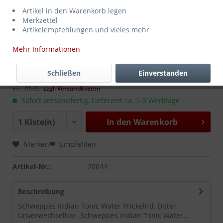
Artikel in den Warenkorb legen
Merkzettel
Artikelempfehlungen und vieles mehr
Mehr Informationen
17,99 € *
MEHRWEG
zzgl. Pfand:
3,90 €
*
Schließen
Einverstanden
Inhalt:
4.8 Liter (3,75 € * / 1 Liter)
inkl. MwSt.
zzgl. Versandkosten
Sofort versandfertig, Lieferzeit ca. 1-3 Werktage
In den
Warenkorb
Merken
Empfehlen
Artikel-Nr.:
20044
Beschreibung
Schweppes Indian Tonic Water Prickelnd. Bitter.
Unverwechselbar. Schweppes Indian Tonic Water...