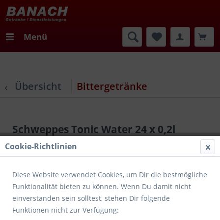
Menü
Übersicht
Bittergetränke
Schweppes Tonic Water 24 x 0,2l
Cookie-Richtlinien
Diese Website verwendet Cookies, um Dir die bestmögliche
Funktionalität bieten zu können. Wenn Du damit nicht
einverstanden sein solltest, stehen Dir folgende
Funktionen nicht zur Verfügung: