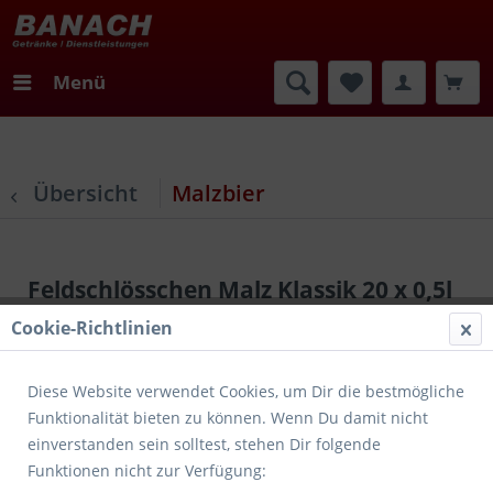
Menü
Übersicht
Malzbier
Feldschlösschen Malz Klassik 20 x 0,5l
Cookie-Richtlinien
Diese Website verwendet Cookies, um Dir die bestmögliche
Funktionalität bieten zu können. Wenn Du damit nicht
einverstanden sein solltest, stehen Dir folgende
Funktionen nicht zur Verfügung: