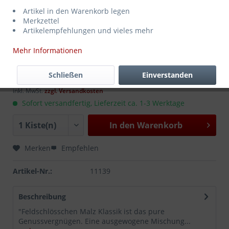
Artikel in den Warenkorb legen
Merkzettel
Artikelempfehlungen und vieles mehr
Mehr Informationen
16,99 € *
MEHRWEG
zzgl. Pfand:
3,10 €
*
Schließen
Einverstanden
Inhalt:
10 Liter (1,70 € * / 1 Liter)
inkl. MwSt.
zzgl. Versandkosten
Sofort versandfertig, Lieferzeit ca. 1-3 Werktage
In den
Warenkorb
Merken
Empfehlen
Artikel-Nr.:
11139
Beschreibung
"Feldschlösschen Malz Klassik ist das pure
Genussvergnügen. Eine ausgewogene Mischung...