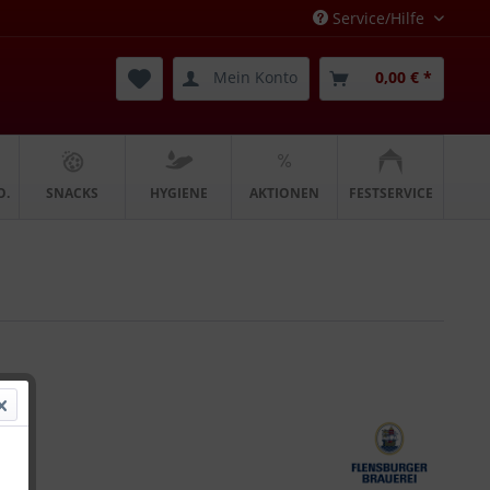
Service/Hilfe
Mein Konto
0,00 € *
O.
SNACKS
HYGIENE
AKTIONEN
FESTSERVICE