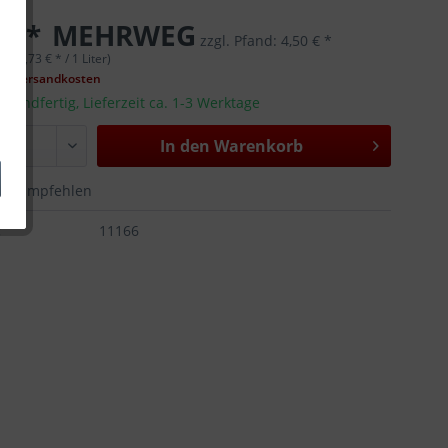
 € *
MEHRWEG
zzgl. Pfand:
4,50 € *
er (2,73 € * / 1 Liter)
gl. Versandkosten
rsandfertig, Lieferzeit ca. 1-3 Werktage
In den
Warenkorb
Empfehlen
:
11166