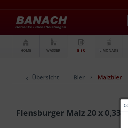
HOME
WASSER
BIER
LIMONADE
Übersicht
Bier
Malzbier
C
Flensburger Malz 20 x 0,33l