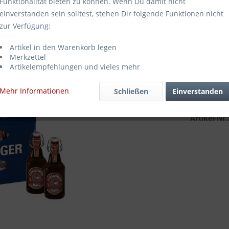
Funktionalität bieten zu können. Wenn Du damit nicht
17,99
einverstanden sein solltest, stehen Dir folgende Funktionen nicht
zur Verfügung:
Inhalt:
6.6 Lit
inkl. MwSt.
zz
Artikel in den Warenkorb legen
Sofort ve
Merkzettel
Artikelempfehlungen und vieles mehr
Mehr Informationen
Schließen
Einverstanden
Merken
Artikel-Nr.