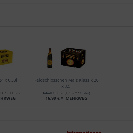
4 x 0,33l
Feldschlösschen Malz Klassik 20
x 0,5l
8 € * / 1 Liter)
Inhalt
10 Liter
(1,70 € * / 1 Liter)
HRWEG
16,99 € *
MEHRWEG
s
Informationen