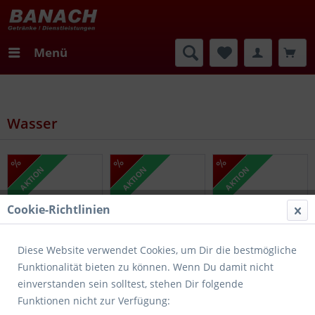
Menü
Wasser
AKTION
AKTION
AKTION
Cookie-Richtlinien
Diese Website verwendet Cookies, um Dir die bestmögliche
Funktionalität bieten zu können. Wenn Du damit nicht
einverstanden sein solltest, stehen Dir folgende
Funktionen nicht zur Verfügung: