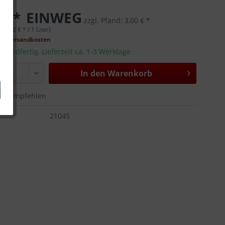
 € *
EINWEG
zzgl. Pfand:
3,00 € *
 (1,22 € * / 1 Liter)
gl. Versandkosten
rsandfertig, Lieferzeit ca. 1-3 Werktage
In den
Warenkorb
Empfehlen
:
21045