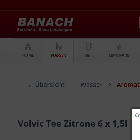
HOME
WASSER
BIER
LIMONADE
Übersicht
Wasser
Aromati
C
Volvic Tee Zitrone 6 x 1,5l