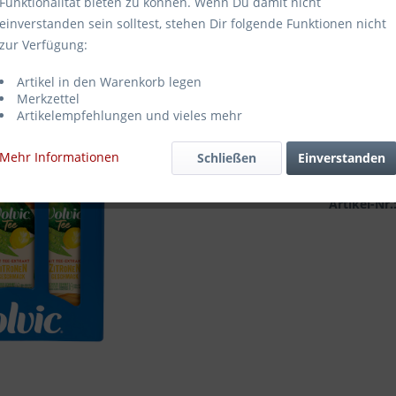
Funktionalität bieten zu können. Wenn Du damit nicht
10,99
einverstanden sein solltest, stehen Dir folgende Funktionen nicht
zur Verfügung:
Inhalt:
9 Liter
inkl. MwSt.
zz
Artikel in den Warenkorb legen
Sofort ve
Merkzettel
Artikelempfehlungen und vieles mehr
Mehr Informationen
Schließen
Einverstanden
Merken
Artikel-Nr.