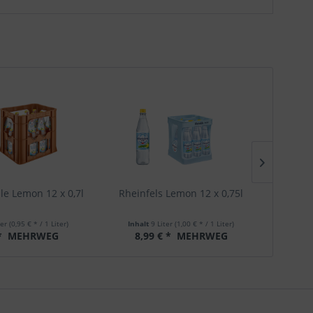
le Lemon 12 x 0,7l
Rheinfels Lemon 12 x 0,75l
Rhei
ter
(0,95 € * / 1 Liter)
Inhalt
9 Liter
(1,00 € * / 1 Liter)
Inha
*
MEHRWEG
8,99 € *
MEHRWEG
7,