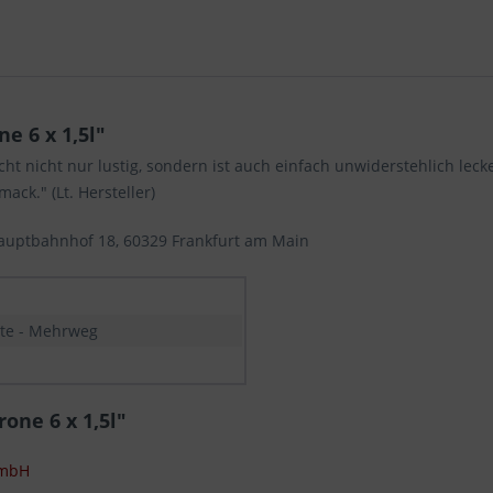
e 6 x 1,5l"
ht nicht nur lustig, sondern ist auch einfach unwiderstehlich leck
ck." (Lt. Hersteller)
uptbahnhof 18, 60329 Frankfurt am Main
ste - Mehrweg
one 6 x 1,5l"
GmbH