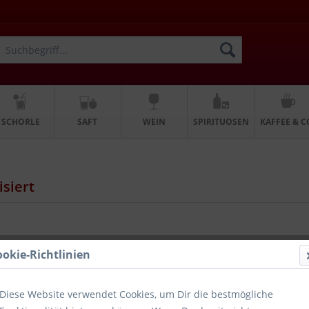
SCHORLE
SAFT
WEIN
SPIRITUOSEN
KAFFEE & C
siert
ookie-Richtlinien
Diese Website verwendet Cookies, um Dir die bestmögliche