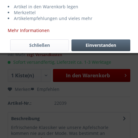
Artikel in den Warenkorb legen
Merkzettel
Artikelempfehlungen und vieles mehr
Mehr Informationen
12,99 € *
MEHRWEG
zzgl. Pfand:
3,30 €
*
Schließen
Einverstanden
Inhalt:
8.4 Liter (1,55 € * / 1 Liter)
inkl. MwSt.
zzgl. Versandkosten
Sofort versandfertig, Lieferzeit ca. 1-3 Werktage
In den
Warenkorb
Merken
Empfehlen
Artikel-Nr.:
22039
Beschreibung
Erfrischende Klassiker wie unsere Apfelschorle
kommen nie aus der Mode. Was bestimmt an