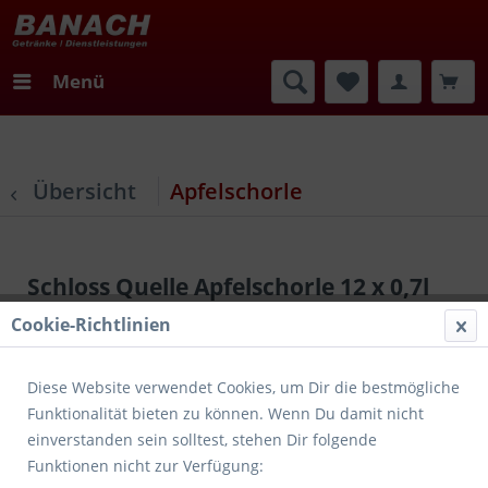
Menü
Übersicht
Apfelschorle
Schloss Quelle Apfelschorle 12 x 0,7l
Cookie-Richtlinien
Diese Website verwendet Cookies, um Dir die bestmögliche
Funktionalität bieten zu können. Wenn Du damit nicht
einverstanden sein solltest, stehen Dir folgende
Funktionen nicht zur Verfügung: