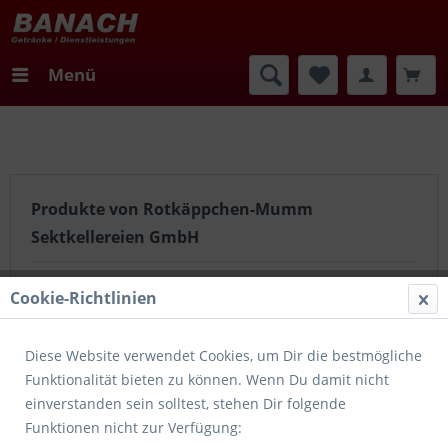
Menü
Produkte von Rotkäppchen-Mumm
Sektkellereien GmbH
Information des
Cookie-Richtlinien
Herstellers:
"Genießt jeden
Augenblick, so wie er euch
Diese Website verwendet Cookies, um Dir die bestmögliche
schmeckt! Denn das Leben
Funktionalität bieten zu können. Wenn Du damit nicht
bietet so viele Gelegenheiten.
einverstanden sein solltest, stehen Dir folgende
Gemeinsam können wir aus
Funktionen nicht zur Verfügung:
jedem Augenblick einen