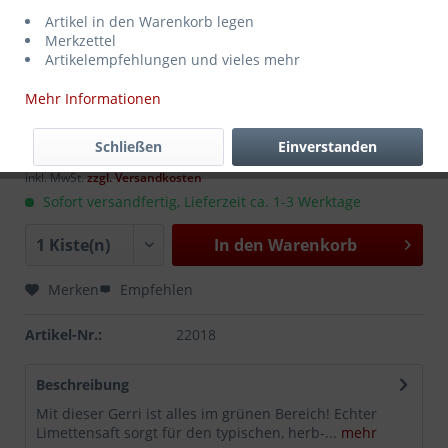
Artikel in den Warenkorb legen
Merkzettel
Artikelempfehlungen und vieles mehr
Mehr Informationen
11,99 € *
MEHRWEG
zzgl. Pfand:
3,30 €
*
Schließen
Einverstanden
Inhalt:
12 Liter (1,00 € * / 1 Liter)
inkl. MwSt.
zzgl. Versandkosten
Sofort versandfertig, Lieferzeit ca. 1-3 Werktage
In den
Warenkorb
Merken
Empfehlen
Artikel-Nr.:
22018
Beschreibung
Mit dieser Gerri ist alles im grünen Bereich! Echter
Limettensaft sorgt für den typischen, herb-...
mehr