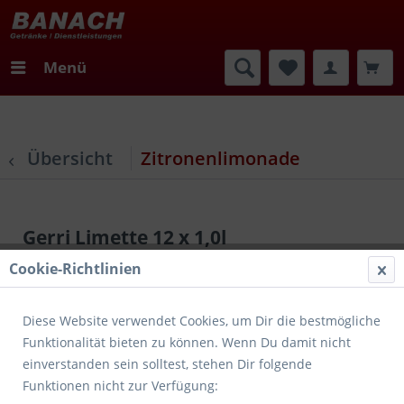
Menü
Übersicht
Zitronenlimonade
Gerri Limette 12 x 1,0l
Cookie-Richtlinien
Diese Website verwendet Cookies, um Dir die bestmögliche
Funktionalität bieten zu können. Wenn Du damit nicht
einverstanden sein solltest, stehen Dir folgende
Funktionen nicht zur Verfügung: