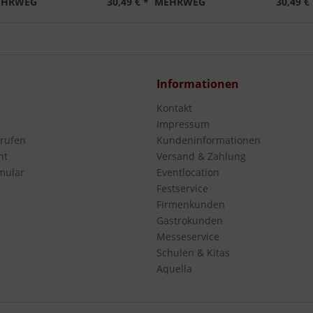
HRWEG
30,49 € *
MEHRWEG
30,49 €
s
Informationen
Kontakt
Impressum
rrufen
Kundeninformationen
ht
Versand & Zahlung
mular
Eventlocation
Festservice
Firmenkunden
Gastrokunden
Messeservice
Schulen & Kitas
Aquella