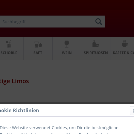
SCHORLE
SAFT
WEIN
SPIRITUOSEN
KAFFEE & C
tige Limos
ookie-Richtlinien
 x 0,33l
Diese Website verwendet Cookies, um Dir die bestmögliche