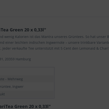
ea Green 20 x 0,33l"
 und wenig Kalorien ist das Mantra unseres Grüntees. So hat unser B
und einer leichten indischen Ingwernote – unsere trinkbare Varia
. Jeder verkaufte Tee unterstützt mit 5 Cent den Lemonaid & ChariTe
31, 20359 Hamburg
iste - Mehrweg
rüntee, Ingwer
ukt
riTea Green 20 x 0,33l"