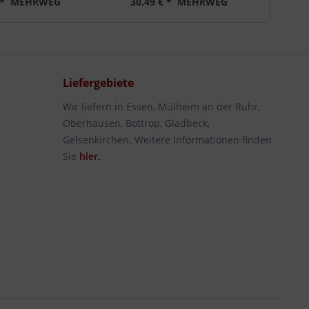
 *
MEHRWEG
30,49 € *
MEHRWEG
3
Liefergebiete
Wir liefern in Essen, Mülheim an der Ruhr,
Oberhausen, Bottrop, Gladbeck,
Gelsenkirchen. Weitere Informationen finden
Sie
hier.