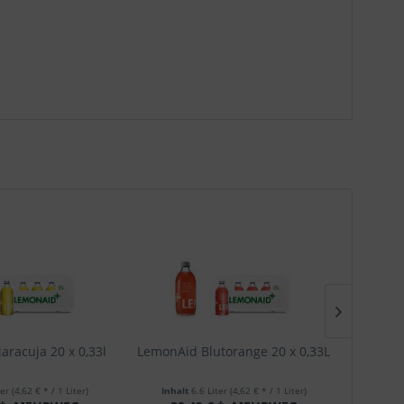
racuja 20 x 0,33l
LemonAid Blutorange 20 x 0,33L
ter
(4,62 € * / 1 Liter)
Inhalt
6.6 Liter
(4,62 € * / 1 Liter)
Inha