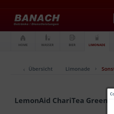
HOME
WASSER
BIER
LIMONADE
Übersicht
Limonade
Sons
C
LemonAid ChariTea Green 20