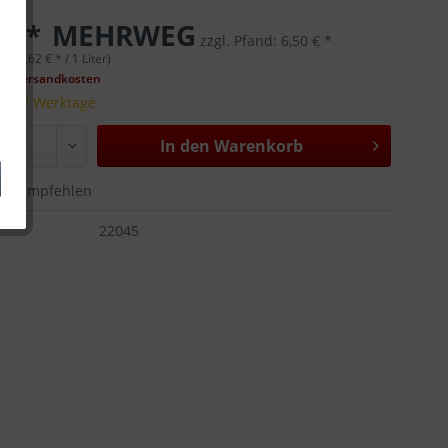
 € *
MEHRWEG
zzgl. Pfand:
6,50 € *
er (4,62 € * / 1 Liter)
gl. Versandkosten
t 5-7 Werktage
In den
Warenkorb
Empfehlen
:
22045