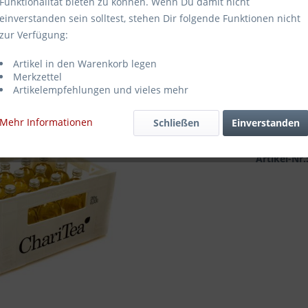
Funktionalität bieten zu können. Wenn Du damit nicht
30,49
einverstanden sein solltest, stehen Dir folgende Funktionen nicht
zur Verfügung:
Inhalt:
6.6 Lit
inkl. MwSt.
zz
Artikel in den Warenkorb legen
Lieferzei
Merkzettel
Artikelempfehlungen und vieles mehr
Mehr Informationen
Schließen
Einverstanden
Merken
Artikel-Nr.