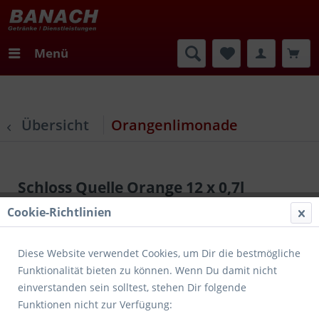
Menü
Übersicht
Orangenlimonade
Schloss Quelle Orange 12 x 0,7l
Cookie-Richtlinien
Diese Website verwendet Cookies, um Dir die bestmögliche
Funktionalität bieten zu können. Wenn Du damit nicht
einverstanden sein solltest, stehen Dir folgende
Funktionen nicht zur Verfügung: