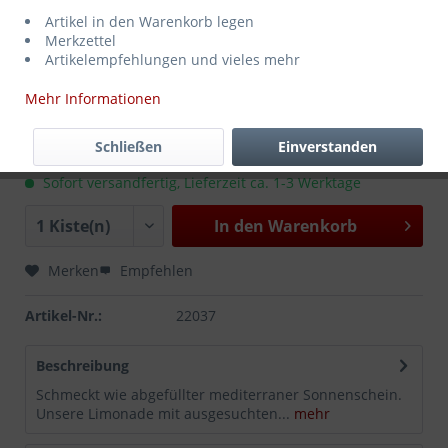
Artikel in den Warenkorb legen
Merkzettel
Artikelempfehlungen und vieles mehr
Mehr Informationen
9,99 € *
MEHRWEG
zzgl. Pfand:
3,30 € *
Inhalt:
8.4 Liter (1,19 € * / 1 Liter)
Schließen
Einverstanden
inkl. MwSt.
zzgl. Versandkosten
Sofort versandfertig, Lieferzeit ca. 1-3 Werktage
In den
Warenkorb
Merken
Empfehlen
Artikel-Nr.:
22037
Beschreibung
Schmeckt wie abgefüllter mediterraner Sonnenschein.
Unsere Limonade mit ausgesuchten...
mehr