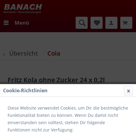
Menü
Übersicht
Cola
Fritz Kola ohne Zucker 24 x 0,2l
Cookie-Richtlinien
Diese Website verwendet Cookies, um Dir die bestmögliche
Funktionalität bieten zu können. Wenn Du damit nicht
einverstanden sein solltest, stehen Dir folgende
Funktionen nicht zur Verfügung: