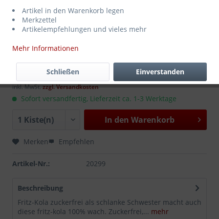
Artikel in den Warenkorb legen
Merkzettel
Artikelempfehlungen und vieles mehr
Mehr Informationen
18,99 € *
MEHRWEG
zzgl. Pfand:
5,10 €
*
Schließen
Einverstanden
Inhalt:
4.8 Liter (3,96 € * / 1 Liter)
inkl. MwSt.
zzgl. Versandkosten
Sofort versandfertig, Lieferzeit ca. 1-3 Werktage
In den
Warenkorb
Merken
Empfehlen
Artikel-Nr.:
20299
Beschreibung
Fritz-Kola zuckerfrei als schlanke Schwester macht auch
diese fritz-kola 100% wach. Zuckerfrei,...
mehr