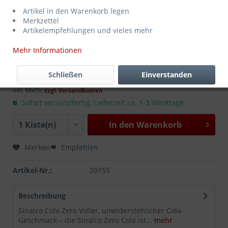
Artikel in den Warenkorb legen
Merkzettel
Artikelempfehlungen und vieles mehr
Mehr Informationen
13,99 € *
MEHRWEG
zzgl. Pfand:
3,30 €
*
Schließen
Einverstanden
Inhalt:
12 Liter (1,17 € * / 1 Liter)
inkl. MwSt.
zzgl. Versandkosten
Sofort versandfertig, Lieferzeit ca. 1-3 Werktage
In den
Warenkorb
Merken
Empfehlen
Artikel-Nr.:
20155
Beschreibung
Sinalco Cola Zero Voller, unwiderstehlicher Cola-
Geschmack – die Sinalco Zero Cola ist...
mehr