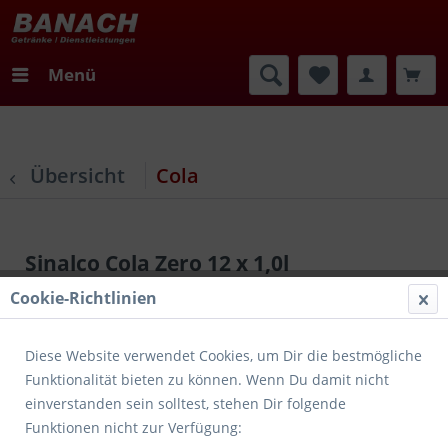
Menü
Übersicht
Cola
Sinalco Cola Zero 12 x 1,0l
Cookie-Richtlinien
Diese Website verwendet Cookies, um Dir die bestmögliche
Funktionalität bieten zu können. Wenn Du damit nicht
einverstanden sein solltest, stehen Dir folgende
Funktionen nicht zur Verfügung: