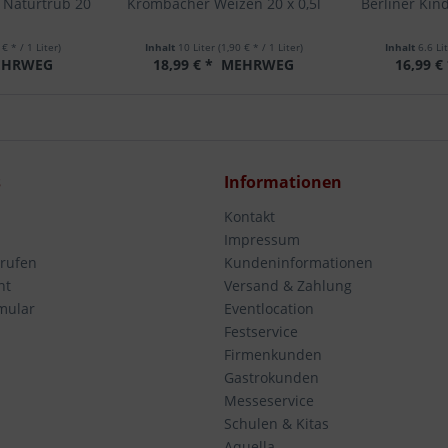
 Naturtrüb 20
Krombacher Weizen 20 x 0,5l
Berliner Kind
 € * / 1 Liter)
Inhalt
10 Liter
(1,90 € * / 1 Liter)
Inhalt
6.6 Li
HRWEG
18,99 € *
MEHRWEG
16,99 €
s
Informationen
Kontakt
Impressum
rrufen
Kundeninformationen
ht
Versand & Zahlung
mular
Eventlocation
Festservice
Firmenkunden
Gastrokunden
Messeservice
Schulen & Kitas
Aquella