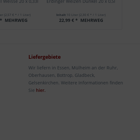
l Weisse 20 x 0,33l
Erdinger Weizen Dunkel 20 x 0,5l
Paulane
ter
(2,57 € * / 1 Liter)
Inhalt
10 Liter
(2,30 € * / 1 Liter)
Inha
 *
MEHRWEG
22,99 € *
MEHRWEG
21
Liefergebiete
Wir liefern in Essen, Mülheim an der Ruhr,
Oberhausen, Bottrop, Gladbeck,
Gelsenkirchen. Weitere Informationen finden
Sie
hier.