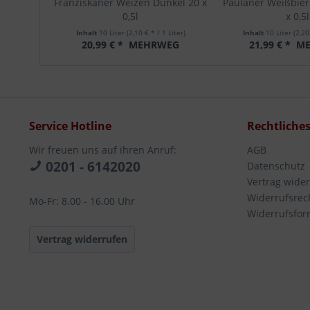
Franziskaner Weizen Dunkel 20 x
Paulaner Weißbier
0,5l
x 0,5l
Inhalt
10 Liter
(2,10 € * / 1 Liter)
Inhalt
10 Liter
(2,20
20,99 € *
MEHRWEG
21,99 € *
ME
Service Hotline
Rechtliche
Wir freuen uns auf ihren Anruf:
AGB
0201 - 6142020
Datenschutz
Vertrag wide
Widerrufsrec
Mo-Fr: 8.00 - 16.00 Uhr
Widerrufsfor
Vertrag widerrufen