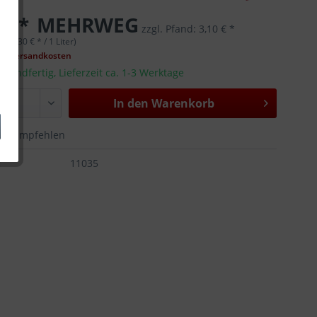
 € *
MEHRWEG
zzgl. Pfand:
3,10 € *
r (2,30 € * / 1 Liter)
gl. Versandkosten
rsandfertig, Lieferzeit ca. 1-3 Werktage
In den
Warenkorb
Empfehlen
:
11035