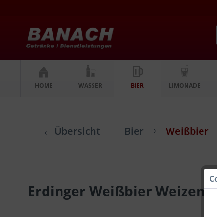
HOME
WASSER
BIER
LIMONADE
Übersicht
Bier
Weißbier
C
Erdinger Weißbier Weizen He