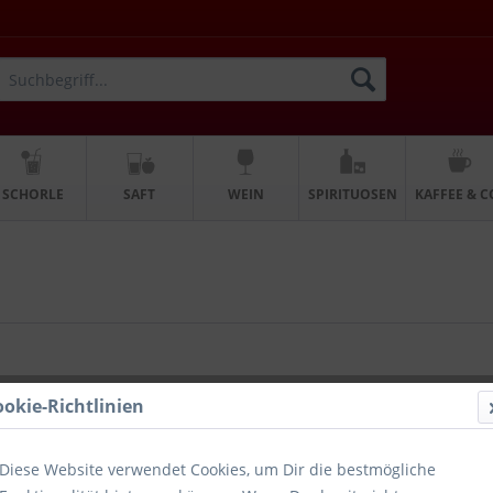
SCHORLE
SAFT
WEIN
SPIRITUOSEN
KAFFEE & C
ookie-Richtlinien
ll 20 x 0,5l
Diese Website verwendet Cookies, um Dir die bestmögliche