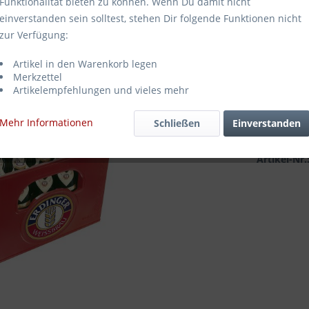
Funktionalität bieten zu können. Wenn Du damit nicht
22,99
einverstanden sein solltest, stehen Dir folgende Funktionen nicht
zur Verfügung:
Inhalt:
10 Lite
inkl. MwSt.
zz
Artikel in den Warenkorb legen
Sofort ve
Merkzettel
Artikelempfehlungen und vieles mehr
Mehr Informationen
Schließen
Einverstanden
Merken
Artikel-Nr.