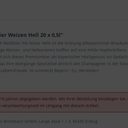
r Weizen Hell 20 x 0,5l"
R Weißbier mit feiner Hefe ist die Krönung altbayerischer Brauk
zige Weizen- und Hefearomen treffen auf eine milde Hopfenbittere.
gt sich dieses Premiumbier als bayerischer Hochgenuss ins Gedächtn
räu ihre obergärige Spezialität ähnlich wie Champagner in der Flas
e Lebensfreude. So schmeckt Bayern." (Lt. Hersteller)
16 Jahren abgegeben werden. Mit Ihrer Bestellung bestätigen Sie, d
e verantwortungsvoll im Umgang mit diesem Artikel.
 Brombach GmbH, Lange Zeile 1 + 3, 85435 Erding