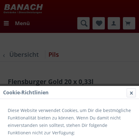
Menü
Übersicht
Pils
Flensburger Gold 20 x 0,33l
Cookie-Richtlinien
Diese Website verwendet Cookies, um Dir die bestmögliche
Funktionalität bieten zu können. Wenn Du damit nicht
einverstanden sein solltest, stehen Dir folgende
Funktionen nicht zur Verfügung: