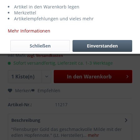
Artikel in den Warenkorb legen
Merkzettel
Artikelempfehlungen und vieles mehr
Mehr Informationen
17,99 € *
MEHRWEG
zzgl. Pfand:
4,50 €
*
Schließen
Einverstanden
Inhalt:
6.6 Liter (2,73 € * / 1 Liter)
inkl. MwSt.
zzgl. Versandkosten
Sofort versandfertig, Lieferzeit ca. 1-3 Werktage
In den
Warenkorb
Merken
Empfehlen
Artikel-Nr.:
11217
Beschreibung
"Flensburger Gold das geschmackvolle Milde mit der
edlen Hopfennote." (Lt. Hersteller)...
mehr