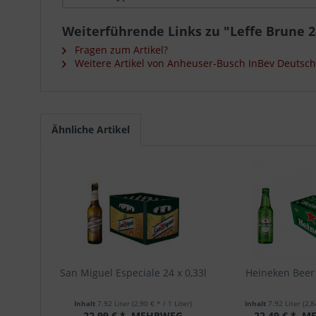
Weiterführende Links zu "Leffe Brune 24
Fragen zum Artikel?
Weitere Artikel von Anheuser-Busch InBev Deuts
Ähnliche Artikel
San Miguel Especiale 24 x 0,33l
Heineken Beer 
Inhalt
7.92 Liter
(2,90 € * / 1 Liter)
Inhalt
7.92 Liter
(2,8
22,99 € *
MEHRWEG
22,49 € *
ME