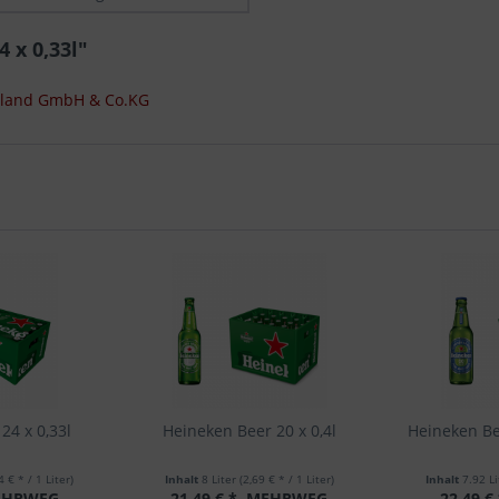
 x 0,33l"
chland GmbH & Co.KG
24 x 0,33l
Heineken Beer 20 x 0,4l
Heineken Be
4 € * / 1 Liter)
Inhalt
8 Liter
(2,69 € * / 1 Liter)
Inhalt
7.92 L
HRWEG
21,49 € *
MEHRWEG
22,49 €