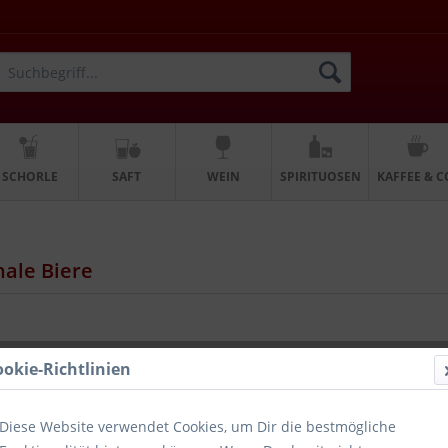
SCHORLE
SAFT
WEIN
SPIRITUOSEN
KAFFEE & C
nale Biere
ookie-Richtlinien
Diese Website verwendet Cookies, um Dir die bestmögliche