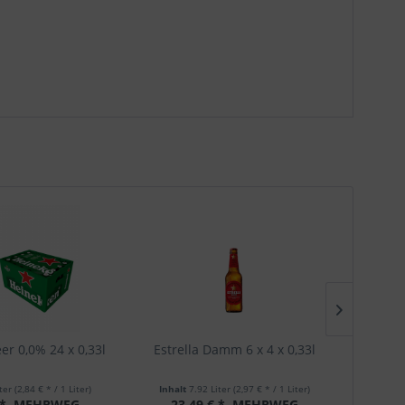
er 0,0% 24 x 0,33l
Estrella Damm 6 x 4 x 0,33l
Grolsch
iter
(2,84 € * / 1 Liter)
Inhalt
7.92 Liter
(2,97 € * / 1 Liter)
Inhal
 *
MEHRWEG
23,49 € *
MEHRWEG
17