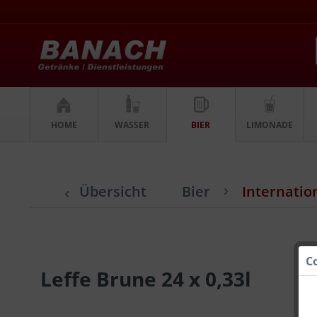
HOME
WASSER
BIER
LIMONADE
Übersicht
Bier
Internatio
C
Leffe Brune 24 x 0,33l