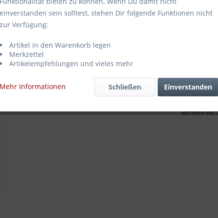
Funktionalität bieten zu können. Wenn Du damit nicht
29,95
einverstanden sein solltest, stehen Dir folgende Funktionen nicht
zur Verfügung:
Inhalt:
7.92 Li
inkl. MwSt.
zz
Artikel in den Warenkorb legen
Sofort ve
Merkzettel
Artikelempfehlungen und vieles mehr
Mehr Informationen
Schließen
Einverstanden
Merken
Artikel-Nr.