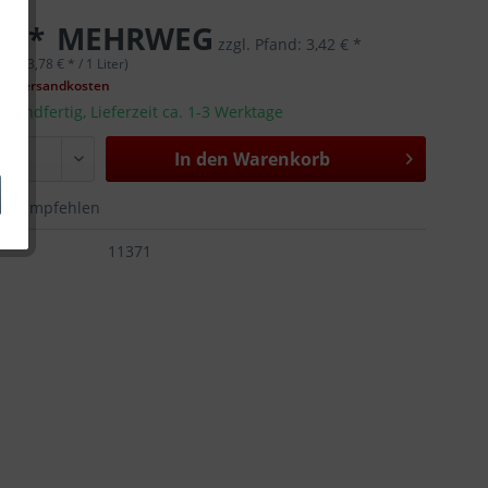
 € *
MEHRWEG
zzgl. Pfand:
3,42 € *
ter (3,78 € * / 1 Liter)
gl. Versandkosten
rsandfertig, Lieferzeit ca. 1-3 Werktage
In den
Warenkorb
Empfehlen
:
11371