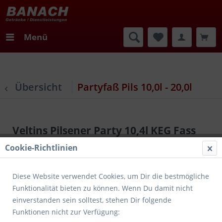
Menü
Übersicht
Partyfaß Pils 10,0l - 20,0l
Veltins Pilsener Party 10,4l KEG Fass
Cookie-Richtlinien
Diese Website verwendet Cookies, um Dir die bestmögliche
Funktionalität bieten zu können. Wenn Du damit nicht
einverstanden sein solltest, stehen Dir folgende
Funktionen nicht zur Verfügung: