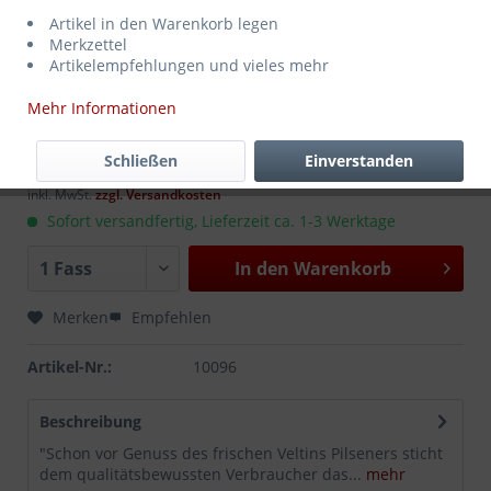
Artikel in den Warenkorb legen
Merkzettel
Artikelempfehlungen und vieles mehr
Mehr Informationen
34,99 € *
MEHRWEG
zzgl. Pfand:
25,00 € *
Schließen
Einverstanden
Inhalt:
10.4 Liter (3,36 € * / 1 Liter)
inkl. MwSt.
zzgl. Versandkosten
Sofort versandfertig, Lieferzeit ca. 1-3 Werktage
In den
Warenkorb
Merken
Empfehlen
Artikel-Nr.:
10096
Beschreibung
"Schon vor Genuss des frischen Veltins Pilseners sticht
dem qualitätsbewussten Verbraucher das...
mehr