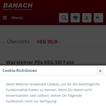
Menü
Übersicht
KEG 50,0l
Warsteiner Pils KEG 50l Fass
Cookie-Richtlinien
Diese Website verwendet Cookies, um Dir die bestmögliche
Funktionalität bieten zu können. Wenn Du damit nicht
einverstanden sein solltest, stehen Dir folgende
Funktionen nicht zur Verfügung: