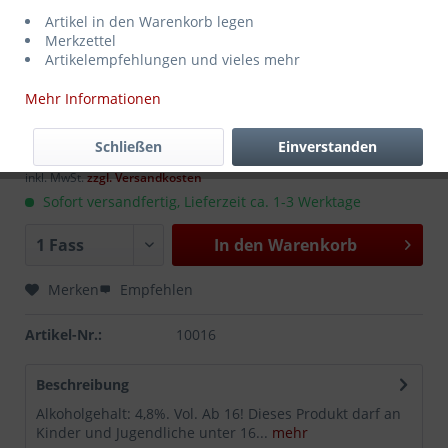
Artikel in den Warenkorb legen
Merkzettel
Artikelempfehlungen und vieles mehr
Mehr Informationen
149,50 € *
MEHRWEG
zzgl. Pfand:
30,00 € *
Schließen
Einverstanden
Inhalt:
50 Liter (2,99 € * / 1 Liter)
inkl. MwSt.
zzgl. Versandkosten
Sofort versandfertig, Lieferzeit ca. 1-3 Werktage
In den
Warenkorb
Merken
Empfehlen
Artikel-Nr.:
10016
Beschreibung
Alkoholgehalt: 4,8%. Vol. Ab 16! Dieses Produkt darf an
Kinder und Jugendliche unter 16...
mehr