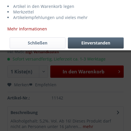
Artikel in den Warenkorb legen
Merkzettel
Artikelempfehlungen und vieles mehr
Mehr Informationen
11,99 € *
MEHRWEG
zzgl. Pfand:
3,10 €
*
Schließen
Einverstanden
Inhalt:
10 Liter (1,20 € * / 1 Liter)
inkl. MwSt.
zzgl. Versandkosten
Sofort versandfertig, Lieferzeit ca. 1-3 Werktage
In den
Warenkorb
Merken
Empfehlen
Artikel-Nr.:
11142
Beschreibung
Alkoholgehalt: 5,2%. Vol. Ab 16! Dieses Produkt darf
nicht an Personen unter 16 Jahren...
mehr