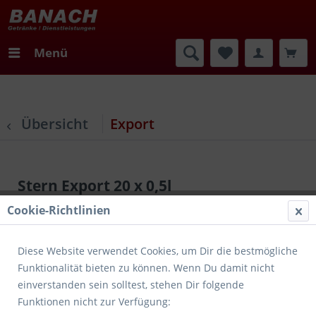
Menü
Übersicht
Export
Stern Export 20 x 0,5l
Cookie-Richtlinien
Diese Website verwendet Cookies, um Dir die bestmögliche
Funktionalität bieten zu können. Wenn Du damit nicht
einverstanden sein solltest, stehen Dir folgende
Funktionen nicht zur Verfügung: