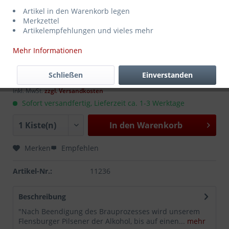
Artikel in den Warenkorb legen
Merkzettel
Artikelempfehlungen und vieles mehr
Mehr Informationen
17,99 € *
MEHRWEG
zzgl. Pfand:
4,50 €
*
Schließen
Einverstanden
Inhalt:
6.6 Liter (2,73 € * / 1 Liter)
inkl. MwSt.
zzgl. Versandkosten
Sofort versandfertig, Lieferzeit ca. 1-3 Werktage
In den
Warenkorb
Merken
Empfehlen
Artikel-Nr.:
11236
Beschreibung
"Nach Beendigung des Brauprozesses wird unserem
Flensburger Pilsener der Alkohol, bis auf einen...
mehr