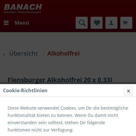
Menü
Übersicht
Alkoholfrei
Flensburger Alkoholfrei 20 x 0,33l
Cookie-Richtlinien
Diese Website verwendet Cookies, um Dir die bestmögliche
Funktionalität bieten zu können. Wenn Du damit nicht
einverstanden sein solltest, stehen Dir folgende
Funktionen nicht zur Verfügung: