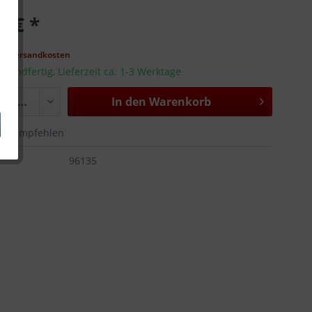
0 € *
k
gl. Versandkosten
rsandfertig, Lieferzeit ca. 1-3 Werktage
In den
Warenkorb
Empfehlen
:
96135