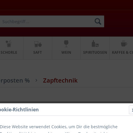
SCHORLE
SAFT
WEIN
SPIRITUOSEN
KAFFEE & C
rposten %
Zapftechnik
ookie-Richtlinien
Beleuchtung Model Krombacher
Diese Website verwendet Cookies, um Dir die bestmögliche