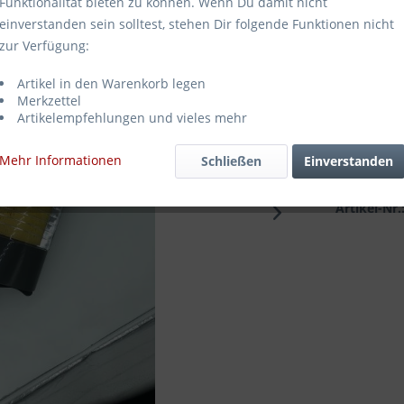
Funktionalität bieten zu können. Wenn Du damit nicht
100,0
einverstanden sein solltest, stehen Dir folgende Funktionen nicht
zur Verfügung:
Inhalt:
1 Stüc
inkl. MwSt.
zz
Artikel in den Warenkorb legen
Sofort ve
Merkzettel
Artikelempfehlungen und vieles mehr
Mehr Informationen
Schließen
Einverstanden
Merken
Artikel-Nr.