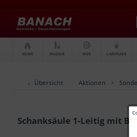
HOME
WASSER
BIER
LIMONADE
Übersicht
Aktionen
Sonde
C
Schanksäule 1-Leitig mit 