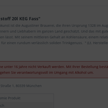
toff 20l KEG Fass"
kunst ist die Augustiner Brauerei, die ihren Ursprung 1328 im Aug
Kennern und Liebhabern im ganzen Land geschätzt. Und das mit gute
nken lässt. Mit seinem mittleren Gehalt an Kohlensäure, einem relat
ür einen rundum verlässlich soliden Trinkgenuss. " (Lt. Herstelle
e unter 16 Jahre nicht Verkauft werden. Mit Ihrer Bestellung bestät
e gehen Sie verantwortungsvoll im Umgang mit Alkohol um.
 Straße 1, 80339 München
omie Produkt
ach