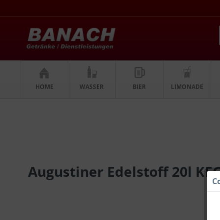
HOME
WASSER
BIER
LIMONADE
Augustiner Edelstoff 20l KE
C