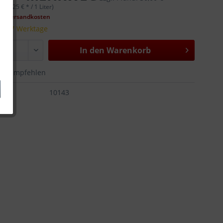
r (4,25 € * / 1 Liter)
gl. Versandkosten
t 5-7 Werktage
In den
Warenkorb
Empfehlen
:
10143