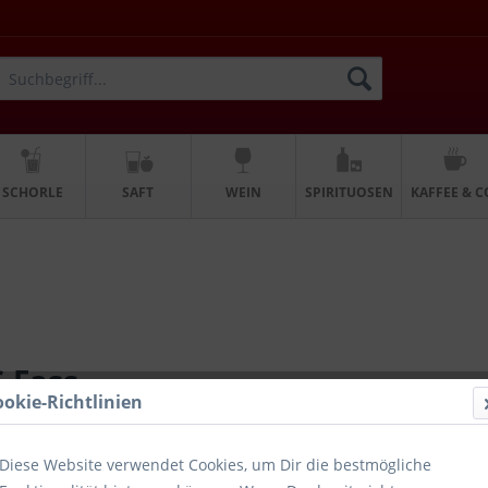
SCHORLE
SAFT
WEIN
SPIRITUOSEN
KAFFEE & C
G Fass
ookie-Richtlinien
Diese Website verwendet Cookies, um Dir die bestmögliche
85,00