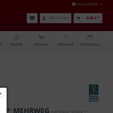
Service/Hilfe
Mein Konto
0,00 € *
O.
SNACKS
HYGIENE
AKTIONEN
FESTSERVICE
 € *
MEHRWEG
zzgl. Pfand:
30,00 € *