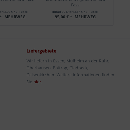
Fass
ter
(2,96 € * / 1 Liter)
Inhalt
30 Liter
(3,17 € * / 1 Liter)
Inha
 *
MEHRWEG
95,00 € *
MEHRWEG
99
Liefergebiete
Wir liefern in Essen, Mülheim an der Ruhr,
Oberhausen, Bottrop, Gladbeck,
Gelsenkirchen. Weitere Informationen finden
Sie
hier.