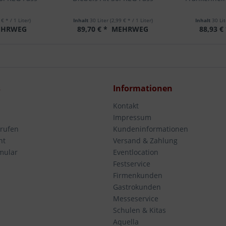
 € * / 1 Liter)
Inhalt
30 Liter
(2,99 € * / 1 Liter)
Inhalt
30 Li
HRWEG
89,70 € *
MEHRWEG
88,93 €
s
Informationen
Kontakt
Impressum
rrufen
Kundeninformationen
ht
Versand & Zahlung
mular
Eventlocation
Festservice
Firmenkunden
Gastrokunden
Messeservice
Schulen & Kitas
Aquella