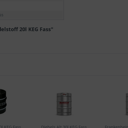
ss
elstoff 20l KEG Fass"
0l KEG Fass
Diebels Alt 30l KEG Fass
Frankenheim